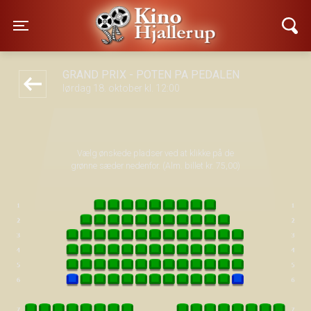
Kino Hjallerup
front05-temp 111617
Toggle navigation
GRAND PRIX - POTEN PÅ PEDALEN
lørdag 18. oktober kl. 12:00
Vælg ønskede pladser ved at klikke på de
grønne sæder nedenfor. (Alm. billet kr. 75,00)