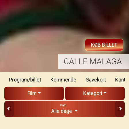
KØB BILLET
JACKASS: BEST AND LAST
Program/billet
Kommende
Gavekort
Konta
Film
Kategori
Dato
Alle dage