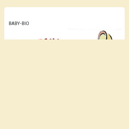
BABY-BIO
LÆS MERE...
VORES PLAKAT-KATALOG ER
OPDATERET 10. JULI 2026.