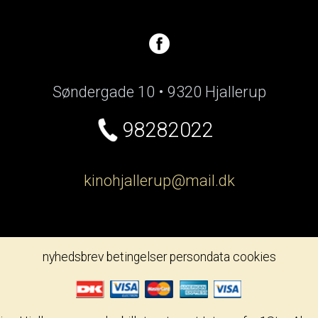
Søndergade 10 • 9320 Hjallerup
98282022
kinohjallerup@mail.dk
nyhedsbrev
betingelser
persondata
cookies