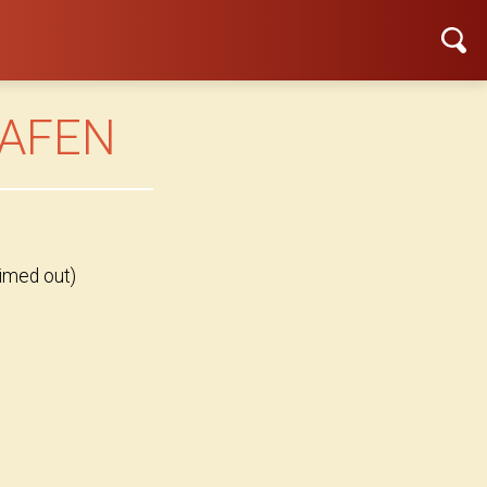
RAFEN
imed out)