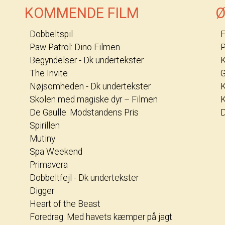
KOMMENDE FILM
Ø
Dobbeltspil
F
Paw Patrol: Dino Filmen
P
Begyndelser - Dk undertekster
The Invite
G
Nøjsomheden - Dk undertekster
K
Skolen med magiske dyr – Filmen
K
De Gaulle: Modstandens Pris
D
Spirillen
Mutiny
Spa Weekend
Primavera
Dobbeltfejl - Dk undertekster
Digger
Heart of the Beast
Foredrag: Med havets kæmper på jagt