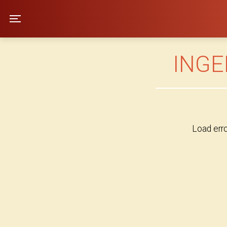
Kino Hjallerup
Toggle navigation
INGE
Load err