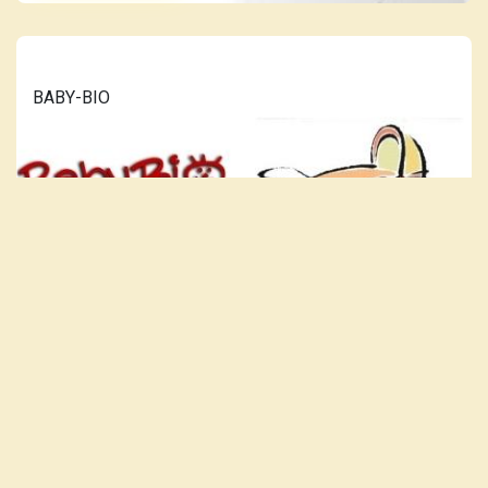
BABY-BIO
LÆS MERE...
VORES PLAKAT-KATALOG ER
OPDATERET 10. JULI 2026.