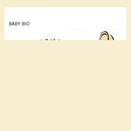
BABY-BIO
LÆS MERE...
VORES PLAKAT-KATALOG ER
OPDATERET 10. JULI 2026.