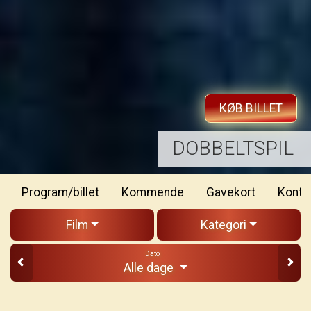
KØB BILLET
THE INVITE
Program/billet
Kommende
Gavekort
Konta
Film
Kategori
Dato
Alle dage