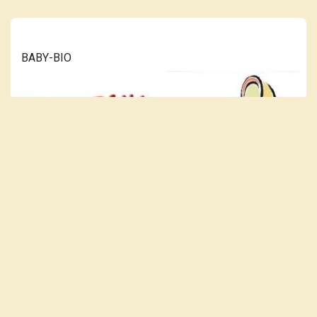
BABY-BIO
LÆS MERE...
VORES PLAKAT-KATALOG ER
OPDATERET 10. JULI 2026.