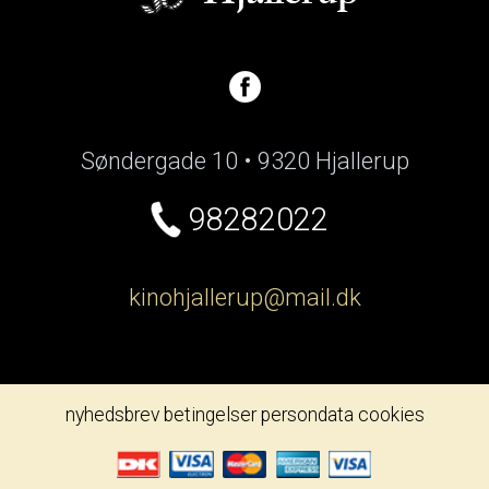
Søndergade 10 • 9320 Hjallerup
98282022
kinohjallerup@mail.dk
nyhedsbrev
betingelser
persondata
cookies