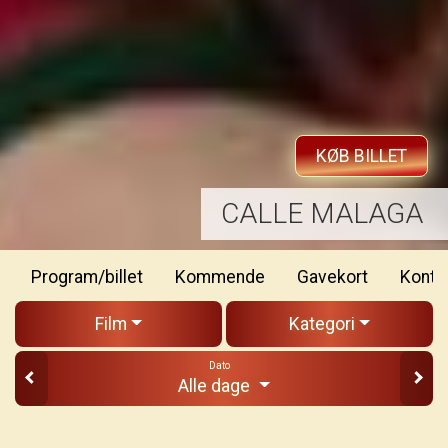
KØB BILLET
JACKASS: BEST AND LAST
Program/billet
Kommende
Gavekort
Konta
Film
Kategori
Dato
Alle dage