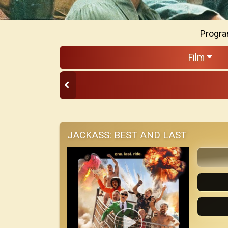
Progra
Film
JACKASS: BEST AND LAST