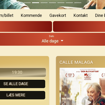
m/billet
Kommende
Gavekort
Kontakt
Dine b
Dato
Alle dage
CALLE MALAGA
19:30
SE ALLE DAGE
LÆS MERE