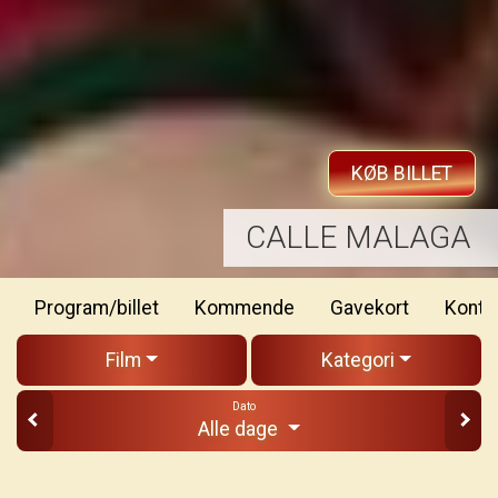
KØB BILLET
JACKASS: BEST AND LAST
Program/billet
Kommende
Gavekort
Konta
Film
Kategori
Dato
Alle dage