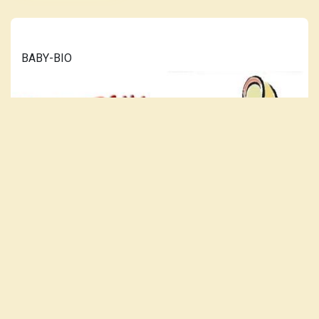
BABY-BIO
LÆS MERE...
VORES PLAKAT-KATALOG ER
OPDATERET 10. JULI 2026.